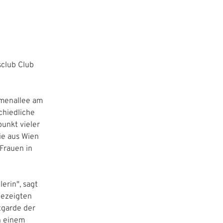
sclub Club
lmenallee am
chiedliche
unkt vieler
die aus Wien
Frauen in
.
erin", sagt
gezeigten
tgarde der
n einem