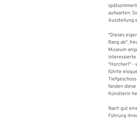
spätsommerl
aufwarten: Si
Ausstellung e
"Dieses eige
Rang ab", fre
Museum anges
interessierte
"Horcherl" - 
führte eloque
Tiefgeschos
fanden diese 
Künstlerin h
Nach gut ein
Führung ihre