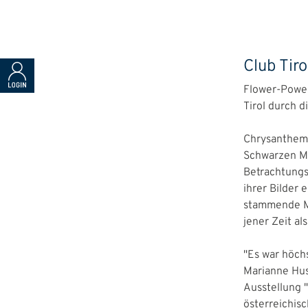
Club Tir
Flower-Power
Tirol durch d
Chrysantheme
Schwarzen Me
Betrachtungs
ihrer Bilder 
stammende Ma
jener Zeit a
"Es war höchs
Marianne Hus
Ausstellung 
österreichis