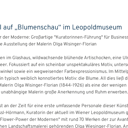
ol auf „Blumenschau“ im Leopoldmuseum
 der Moderne: Großartige "Kuratorinnen-Führung" für Busines
ie Ausstellung der Malerin Olga Wisinger-Florian
n im Glashaus, wildwachsende blühende Artischocken, eine U
er. Fokussiert auf ein scheinbar unspektakuläres Motiv, unters
winkel sowie ein wegweisender Farbexpressionismus. Im Mittelp
ein typisch weiblich konnotiertes Motiv: die Blume. All dies ließ 
lerin Olga Wisinger-Florian (1844-1926) als eine der wenigen 
ls unabhängige Malerin große Anerkennung und Ruhm erwerben
t an der Zeit für eine erste umfassende Personale dieser Künstl
sl-Hörmann, Kuratorin der aktuell im Wiener Leopoldmuseum 
"Flower-Power der Modernen" mit rund 70 Werken der zur Avan
chen Landschaftsmalerei gehörenden Olga Wiesinger-Florian. A