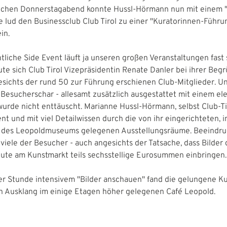
ichen Donnerstagabend konnte Hussl-Hörmann nun mit einem 
e lud den Businessclub Club Tirol zu einer "Kuratorinnen-Führu
in.
ntliche Side Event läuft ja unseren großen Veranstaltungen fast
ute sich Club Tirol Vizepräsidentin Renate Danler bei ihrer Beg
ichts der rund 50 zur Führung erschienen Club-Mitglieder. Un
 Besucherschar - allesamt zusätzlich ausgestattet mit einem el
wurde nicht enttäuscht. Marianne Hussl-Hörmann, selbst Club-Ti
nt und mit viel Detailwissen durch die von ihr eingerichteten, i
s des Leopoldmuseums gelegenen Ausstellungsräume. Beeindr
viele der Besucher - auch angesichts der Tatsache, dass Bilder 
eute am Kunstmarkt teils sechsstellige Eurosummen einbringen.
er Stunde intensivem "Bilder anschauen" fand die gelungene K
n Ausklang im einige Etagen höher gelegenen Café Leopold.