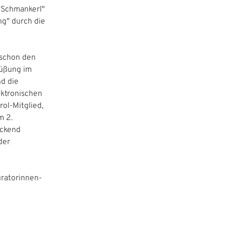
"Schmankerl"
ng" durch die
 schon den
rüßung im
d die
ektronischen
rol-Mitglied,
m 2.
uckend
der
uratorinnen-