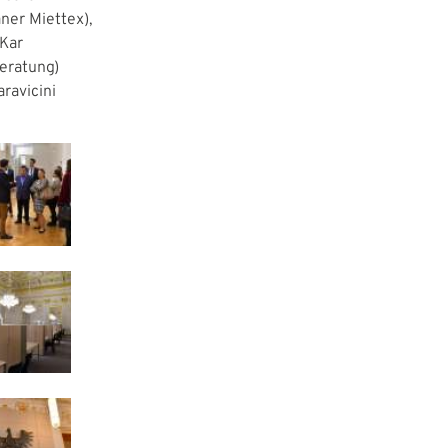
ner Miettex),
 Kar
beratung)
aravicini