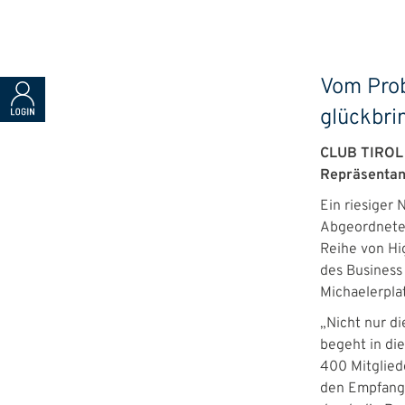
Vom Prob
glückbri
CLUB TIROL 
Repräsentan
Ein riesiger
Abgeordneten
Reihe von Hi
des Busines
Michaelerplat
„Nicht nur di
begeht in die
400 Mitglied
den Empfang.