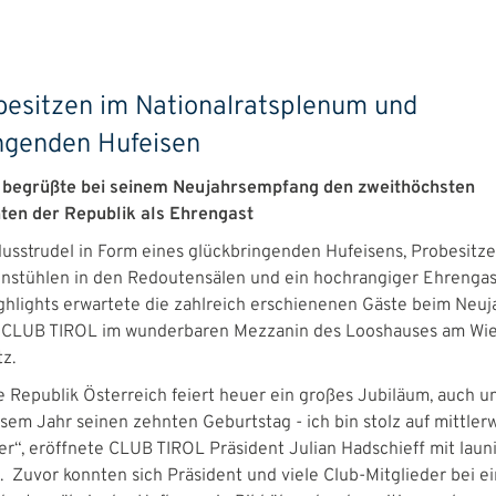
esitzen im Nationalratsplenum und
ngenden Hufeisen
begrüßte bei seinem Neujahrsempfang den zweithöchsten
ten der Republik als Ehrengast
 Nusstrudel in Form eines glückbringenden Hufeisens, Probesitz
stühlen in den Redoutensälen und ein hochrangiger Ehrengast
ghlights erwartete die zahlreich erschienenen Gäste beim Neu
s CLUB TIROL im wunderbaren Mezzanin des Looshauses am Wi
z.
e Republik Österreich feiert heuer ein großes Jubiläum, auch u
sem Jahr seinen zehnten Geburtstag - ich bin stolz auf mittler
er“, eröffnete CLUB TIROL Präsident Julian Hadschieff mit lau
 Zuvor konnten sich Präsident und viele Club-Mitglieder bei e