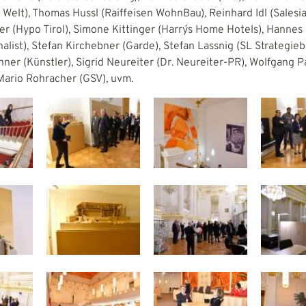
Welt), Thomas Hussl (Raiffeisen WohnBau), Reinhard Idl (Salesia
er (Hypo Tirol), Simone Kittinger (Harry´s Home Hotels), Hannes
alist), Stefan Kirchebner (Garde), Stefan Lassnig (SL Strategie
ner (Künstler), Sigrid Neureiter (Dr. Neureiter-PR), Wolfgang P
 Mario Rohracher (GSV), uvm.