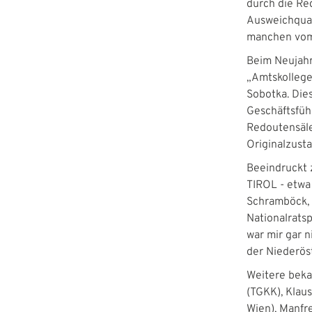
durch die Re
Ausweichquar
manchen vom
Beim Neujahr
„Amtskollege
Sobotka. Die
Geschäftsfüh
Redoutensäle
Originalzust
Beeindruckt 
TIROL - etwa
Schramböck, 
Nationalratsp
war mir gar n
der Niederöst
Weitere beka
(TGKK), Klaus
Wien), Manfre