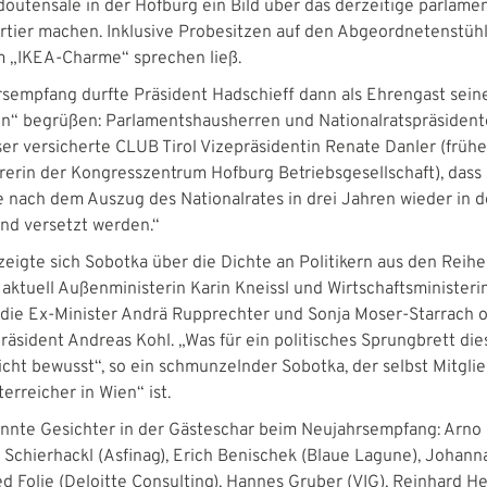
doutensäle in der Hofburg ein Bild über das derzeitige parlame
tier machen. Inklusive Probesitzen auf den Abgeordnetenstühl
 „IKEA-Charme“ sprechen ließ.
sempfang durfte Präsident Hadschieff dann als Ehrengast sein
n“ begrüßen: Parlamentshausherren und Nationalratspräsiden
ser versicherte CLUB Tirol Vizepräsidentin Renate Danler (früh
rerin der Kongresszentrum Hofburg Betriebsgesellschaft), dass 
 nach dem Auszug des Nationalrates in drei Jahren wieder in 
and versetzt werden.“
zeigte sich Sobotka über die Dichte an Politikern aus den Rei
 aktuell Außenministerin Karin Kneissl und Wirtschaftsminister
die Ex-Minister Andrä Rupprechter und Sonja Moser-Starrach 
räsident Andreas Kohl. „Was für ein politisches Sprungbrett dies
icht bewusst“, so ein schmunzelnder Sobotka, der selbst Mitgli
erreicher in Wien“ ist.
nnte Gesichter in der Gästeschar beim Neujahrsempfang: Arno 
 Schierhackl (Asfinag), Erich Benischek (Blaue Lagune), Johann
d Folie (Deloitte Consulting), Hannes Gruber (VIG), Reinhard He