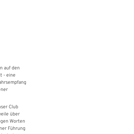
en auf den
 - eine
jahrsempfang
ener
nser Club
weile über
nigen Worten
iner Führung