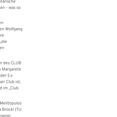
ntarische
en - was so
en
ten Wolfgang
ere
„die
den
hen des CLUB
in Margarete
oder Ex-
er Club ist,
ed im „Club
Melitopulos
a Brückl (TU
iserer