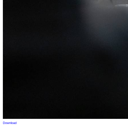
Download