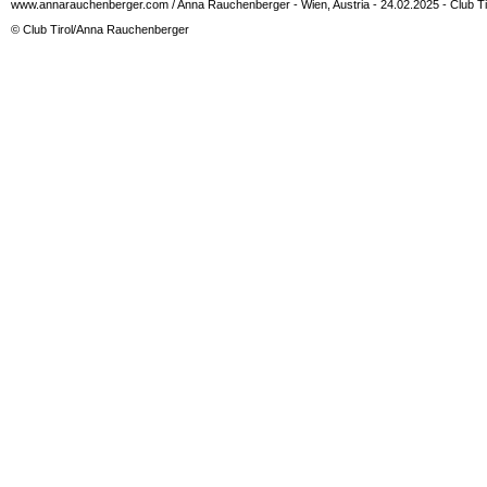
www.annarauchenberger.com / Anna Rauchenberger - Wien, Austria - 24.02.2025 - Club Tir
© Club Tirol/Anna Rauchenberger